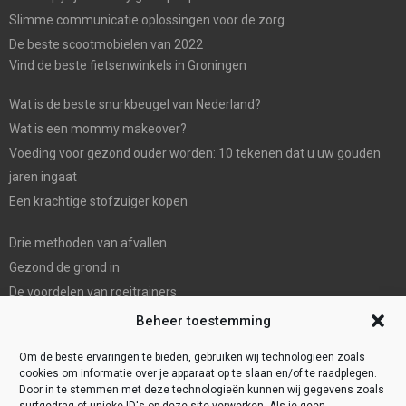
Slimme communicatie oplossingen voor de zorg
De beste scootmobielen van 2022
Vind de beste fietsenwinkels in Groningen
Wat is de beste snurkbeugel van Nederland?
Wat is een mommy makeover?
Voeding voor gezond ouder worden: 10 tekenen dat u uw gouden
jaren ingaat
Een krachtige stofzuiger kopen
Drie methoden van afvallen
Gezond de grond in
De voordelen van roeitrainers
De Mondhygienist & Tandarts Zaandam: Uw betrouwbare partner in
Beheer toestemming
tandheelkundige zorg”
Om de beste ervaringen te bieden, gebruiken wij technologieën zoals
cookies om informatie over je apparaat op te slaan en/of te raadplegen.
Door in te stemmen met deze technologieën kunnen wij gegevens zoals