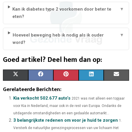
Kan ik diabetes type 2 voorkomen door beter te
▼
eten?
Hoeveel beweging heb ik nodig als ik ouder
▼
word?
Goed artikel? Deel hem dan op:
X
F
P
L
E
(
A
I
I
M
Gerelateerde Berichten:
T
C
N
N
A
Kia verkocht 502.677 auto’s
2021 was niet alleen een topjaar
voor Kia in Nederland, maar ook in de rest van Europa. Ondanks de
W
E
T
K
I
uitdagende omstandigheden en een gedaalde automarkt...
I
B
E
E
L
3 belangrijkste redenen om voor je huid te zorgen
1.
Versterk de natuurlijke genezingsprocessen van uw lichaam Het
T
O
R
D