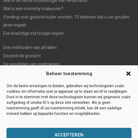
Wat is de beste snurkbeugel van Nederland?
Wat is een mommy makeover?
Voeding voor gezond ouder worden: 10 tekenen dat u uw gouden
jaren ingaat
Een krachtige stofzuiger kopen
Drie methoden van afvallen
Gezond de grond in
De voordelen van roeitrainers
De Mondhygienist & Tandarts Zaandam: Uw betrouwbare partner in
Beheer toestemming
tandheelkundige zorg”
Om de beste ervaringen te bieden, gebruiken wij technologieën zoals
cookies om informatie over je apparaat op te slaan en/of te raadplegen.
Door in te stemmen met deze technologieën kunnen wij gegevens zoals
surfgedrag of unieke ID's op deze site verwerken. Als je geen
toestemming geeft of uw toestemming intrekt, kan dit een nadelige
invloed hebben op bepaalde functies en mogelijkheden.
ACCEPTEREN