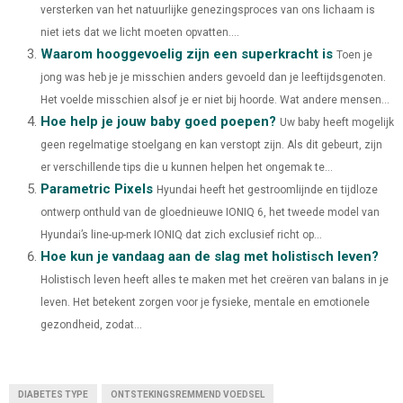
versterken van het natuurlijke genezingsproces van ons lichaam is
T
O
E
I
niet iets dat we licht moeten opvatten....
Waarom hooggevoelig zijn een superkracht is
E
K
S
N
Toen je
jong was heb je je misschien anders gevoeld dan je leeftijdsgenoten.
R
T
Het voelde misschien alsof je er niet bij hoorde. Wat andere mensen...
)
Hoe help je jouw baby goed poepen?
Uw baby heeft mogelijk
geen regelmatige stoelgang en kan verstopt zijn. Als dit gebeurt, zijn
er verschillende tips die u kunnen helpen het ongemak te...
Parametric Pixels
Hyundai heeft het gestroomlijnde en tijdloze
ontwerp onthuld van de gloednieuwe IONIQ 6, het tweede model van
Hyundai’s line-up-merk IONIQ dat zich exclusief richt op...
Hoe kun je vandaag aan de slag met holistisch leven?
Holistisch leven heeft alles te maken met het creëren van balans in je
leven. Het betekent zorgen voor je fysieke, mentale en emotionele
gezondheid, zodat...
DIABETES TYPE
ONTSTEKINGSREMMEND VOEDSEL