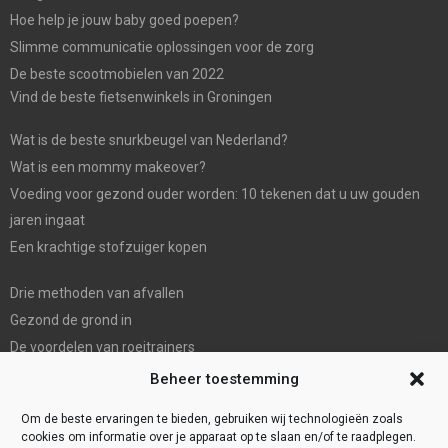
Hoe help je jouw baby goed poepen?
Slimme communicatie oplossingen voor de zorg
De beste scootmobielen van 2022
Vind de beste fietsenwinkels in Groningen
Wat is de beste snurkbeugel van Nederland?
Wat is een mommy makeover?
Voeding voor gezond ouder worden: 10 tekenen dat u uw gouden
jaren ingaat
Een krachtige stofzuiger kopen
Drie methoden van afvallen
Gezond de grond in
De voordelen van roeitrainers
De Mondhygienist & Tandarts Zaandam: Uw betrouwbare partner in
Beheer toestemming
tandheelkundige zorg”
Om de beste ervaringen te bieden, gebruiken wij technologieën zoals
cookies om informatie over je apparaat op te slaan en/of te raadplegen.