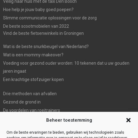
Veilig naar huis met de taxi Den Bosch
Hoe help je jouw baby goed poepen?
Slimme communicatie oplossingen voor de zorg
De beste scootmobielen van 2022
Vind de beste fietsenwinkels in Groningen
Wat is de beste snurkbeugel van Nederland?
Wat is een mommy makeover?
Voeding voor gezond ouder worden: 10 tekenen dat u uw gouden
jaren ingaat
Een krachtige stofzuiger kopen
Drie methoden van afvallen
Gezond de grond in
De voordelen van roeitrainers
De Mondhygienist & Tandarts Zaandam: Uw betrouwbare partner in
Beheer toestemming
tandheelkundige zorg”
Om de beste ervaringen te bieden, gebruiken wij technologieën zoals