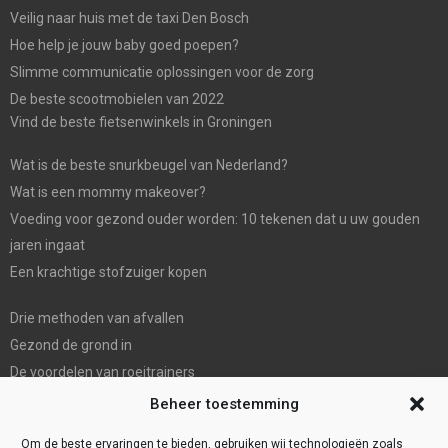
Veilig naar huis met de taxi Den Bosch
Hoe help je jouw baby goed poepen?
Slimme communicatie oplossingen voor de zorg
De beste scootmobielen van 2022
Vind de beste fietsenwinkels in Groningen
Wat is de beste snurkbeugel van Nederland?
Wat is een mommy makeover?
Voeding voor gezond ouder worden: 10 tekenen dat u uw gouden
jaren ingaat
Een krachtige stofzuiger kopen
Drie methoden van afvallen
Gezond de grond in
De voordelen van roeitrainers
De Mondhygienist & Tandarts Zaandam: Uw betrouwbare partner in
Beheer toestemming
tandheelkundige zorg”
Om de beste ervaringen te bieden, gebruiken wij technologieën zoals