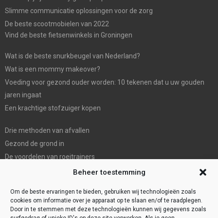
Slimme communicatie oplossingen voor de zorg
De beste scootmobielen van 2022
Vind de beste fietsenwinkels in Groningen
Wat is de beste snurkbeugel van Nederland?
Wat is een mommy makeover?
Voeding voor gezond ouder worden: 10 tekenen dat u uw gouden
jaren ingaat
Een krachtige stofzuiger kopen
Drie methoden van afvallen
Gezond de grond in
De voordelen van roeitrainers
De Mondhygienist & Tandarts Zaandam: Uw betrouwbare partner in
Beheer toestemming
tandheelkundige zorg”
Om de beste ervaringen te bieden, gebruiken wij technologieën zoals
cookies om informatie over je apparaat op te slaan en/of te raadplegen.
Door in te stemmen met deze technologieën kunnen wij gegevens zoals