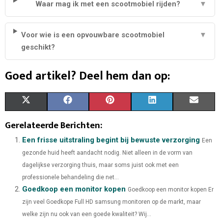
Waar mag ik met een scootmobiel rijden?
▼
Voor wie is een opvouwbare scootmobiel
▼
geschikt?
Goed artikel? Deel hem dan op:
X
F
P
L
E
(
A
I
I
M
Gerelateerde Berichten:
T
C
N
N
A
Een frisse uitstraling begint bij bewuste verzorging
Een
gezonde huid heeft aandacht nodig. Niet alleen in de vorm van
W
E
T
K
I
dagelijkse verzorging thuis, maar soms juist ook met een
I
B
E
E
L
professionele behandeling die net...
Goedkoop een monitor kopen
T
O
R
Goedkoop een monitor kopen Er
D
zijn veel Goedkope Full HD samsung monitoren op de markt, maar
T
O
E
I
welke zijn nu ook van een goede kwaliteit? Wij...