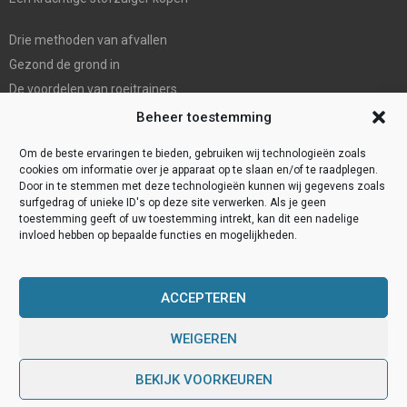
Drie methoden van afvallen
Gezond de grond in
De voordelen van roeitrainers
De Mondhygienist & Tandarts Zaandam: Uw betrouwbare partner in
Beheer toestemming
tandheelkundige zorg”
Om de beste ervaringen te bieden, gebruiken wij technologieën zoals
cookies om informatie over je apparaat op te slaan en/of te raadplegen.
Door in te stemmen met deze technologieën kunnen wij gegevens zoals
surfgedrag of unieke ID's op deze site verwerken. Als je geen
toestemming geeft of uw toestemming intrekt, kan dit een nadelige
invloed hebben op bepaalde functies en mogelijkheden.
ACCEPTEREN
WEIGEREN
@2023 - www.Gezondevraag.nl. All Right Reserved.
BEKIJK VOORKEUREN