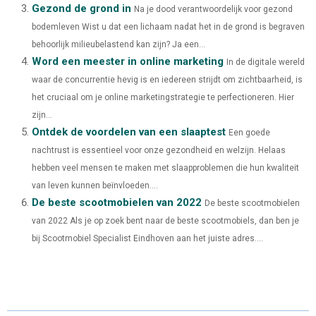
Gezond de grond in
E
K
S
N
Na je dood verantwoordelijk voor gezond
bodemleven Wist u dat een lichaam nadat het in de grond is begraven
R
T
behoorlijk milieubelastend kan zijn? Ja een...
)
Word een meester in online marketing
In de digitale wereld
waar de concurrentie hevig is en iedereen strijdt om zichtbaarheid, is
het cruciaal om je online marketingstrategie te perfectioneren. Hier
zijn...
Ontdek de voordelen van een slaaptest
Een goede
nachtrust is essentieel voor onze gezondheid en welzijn. Helaas
hebben veel mensen te maken met slaapproblemen die hun kwaliteit
van leven kunnen beïnvloeden....
De beste scootmobielen van 2022
De beste scootmobielen
van 2022 Als je op zoek bent naar de beste scootmobiels, dan ben je
bij Scootmobiel Specialist Eindhoven aan het juiste adres....