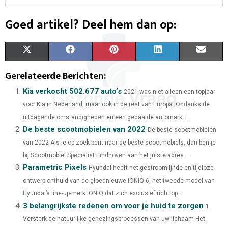
Goed artikel? Deel hem dan op:
X
F
P
L
E
(
A
I
I
M
Gerelateerde Berichten:
T
C
N
N
A
Kia verkocht 502.677 auto’s
2021 was niet alleen een topjaar
voor Kia in Nederland, maar ook in de rest van Europa. Ondanks de
W
E
T
K
I
uitdagende omstandigheden en een gedaalde automarkt...
I
B
E
E
L
De beste scootmobielen van 2022
De beste scootmobielen
van 2022 Als je op zoek bent naar de beste scootmobiels, dan ben je
T
O
R
D
bij Scootmobiel Specialist Eindhoven aan het juiste adres....
T
O
E
I
Parametric Pixels
Hyundai heeft het gestroomlijnde en tijdloze
E
K
S
N
ontwerp onthuld van de gloednieuwe IONIQ 6, het tweede model van
Hyundai’s line-up-merk IONIQ dat zich exclusief richt op...
R
T
3 belangrijkste redenen om voor je huid te zorgen
1.
)
Versterk de natuurlijke genezingsprocessen van uw lichaam Het