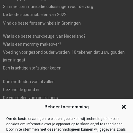
Slimme communicatie oplossingen voor de zorg
De beste scootmobielen van 2022
Vind de beste fietsenwinkels in Groningen
Wat is de beste snurkbeugel van Nederland?
Wat is een mommy makeover?
Voeding voor gezond ouder worden: 10 tekenen dat u uw gouden
jaren ingaat
Een krachtige stofzuiger kopen
Drie methoden van afvallen
Gezond de grond in
De voordelen van roeitrainers
De Mondhygienist & Tandarts Zaandam: Uw betrouwbare partner in
Beheer toestemming
tandheelkundige zorg”
Om de beste ervaringen te bieden, gebruiken wij technologieën zoals
cookies om informatie over je apparaat op te slaan en/of te raadplegen.
Door in te stemmen met deze technologieën kunnen wij gegevens zoals