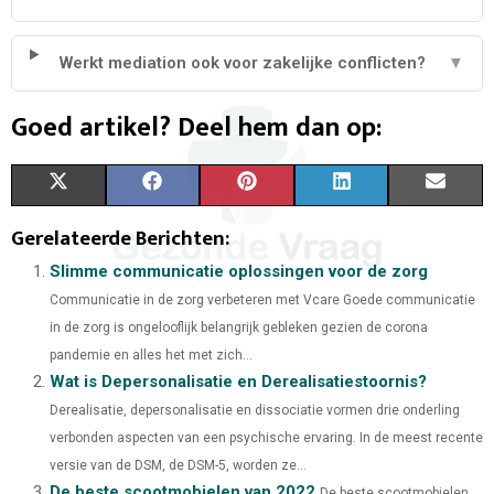
Werkt mediation ook voor zakelijke conflicten?
▼
Goed artikel? Deel hem dan op:
X
F
P
L
E
(
A
I
I
M
Gerelateerde Berichten:
T
C
N
N
A
Slimme communicatie oplossingen voor de zorg
Communicatie in de zorg verbeteren met Vcare Goede communicatie
W
E
T
K
I
in de zorg is ongelooflijk belangrijk gebleken gezien de corona
I
B
E
E
L
pandemie en alles het met zich...
Wat is Depersonalisatie en Derealisatiestoornis?
T
O
R
D
Derealisatie, depersonalisatie en dissociatie vormen drie onderling
T
O
E
I
verbonden aspecten van een psychische ervaring. In de meest recente
E
K
S
N
versie van de DSM, de DSM-5, worden ze...
De beste scootmobielen van 2022
De beste scootmobielen