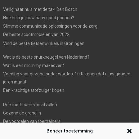
Veilig naar huis met de taxi Den Bosch
Hoe help je jouw baby goed poepen?
Slimme communicatie oplossingen voor de zorg
De beste scootmobielen van 2022
Vind de beste fietsenwinkels in Groningen
Wat is de beste snurkbeugel van Nederland?
Wat is een mommy makeover?
Voeding voor gezond ouder worden: 10 tekenen dat u uw gouden
jaren ingaat
Een krachtige stofzuiger kopen
Drie methoden van afvallen
Gezond de grond in
De voordelen van roeitrainers
De Mondhygienist & Tandarts Zaandam: Uw betrouwbare partner in
Beheer toestemming
tandheelkundige zorg”